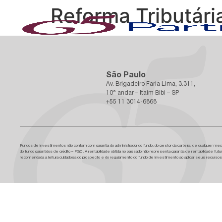
Reforma Tributári
São Paulo
Av. Brigadeiro Faria Lima, 3.311,
10° andar – Itaim Bibi – SP
+55 11 3014-6868
Fundos de investimentos não contam com garantia do administrador do fundo, do gestor da carteira, de qualquer mec
do fundo garantidos de crédito – FGC. A rentabilidade obtida no passado não representa garantia de rentabilidade futur
recomendada a leitura cuidadosa do prospecto e do regulamento do fundo de investimento ao aplicar seus recursos