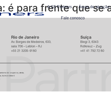
a: é para frente que se
A G5 Partners
Áreas de atuação
Fale conosco
Rio de Janeiro
Suíça
Av. Borges de Medeiros, 633,
Blegi 3, 6343
sala 706 – Leblon – RJ
Rotkreuz – Zug
+55 21 3205-9180
+41 41 792 72 80
anismo de seguro ou, ainda,
a. Ao investidor é
.